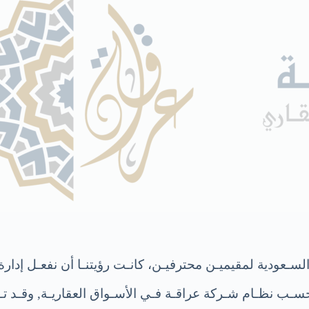
السـعودية لمقيميـن محترفيـن، كانـت رؤيتنـا أن نفعـل إدارة
حسـب نظـام شـركة عراقـة فـي الأسـواق العقاريـة, وقـد 