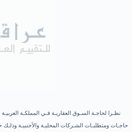
نظـرا لحاجـة السـوق العقاريـة فـي المملكـة العربيـة 
حاجـات ومتطلبـات الشـركات المحليـة والأجنبيـة وذلـك 