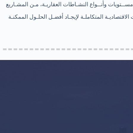
 مســتويات وأنــواع النشـاطات العقاريـة، مـن المشـاريع
لاقتصاديـة المتكاملـة لإيجـاد أفضـل الحلـول الممكنـة