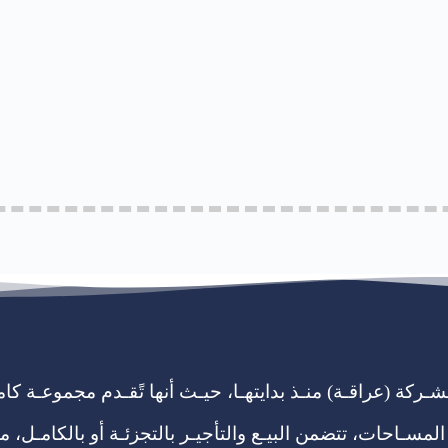
 لشـركة (عراقـة) منـذ بدايتهـا، حيـث أنها تًقـدم مجموعـة ك