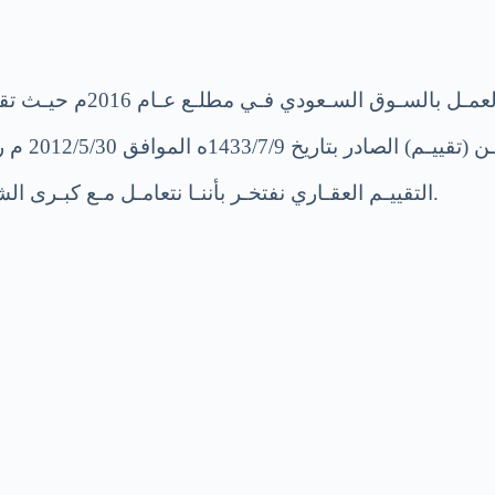
وبـدأت إدارة التقييـم الع
التقييـم العقـاري نفتخـر بأننـا نتعامـل مـع كبـرى الشـركات العقاريـة والاسـتثمارية والماليـة والبنـوك والأفـراد.