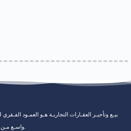
بيـع وتأجيـر العقـارات التجاريـة هـو العمـود الفـقري
واسـع مـن المسـاحات، تتضمن البيـع والتأجيـر بالتجزئـة أو بالكامـل، مـن مباني ومكاتـب بالإضافة إلـى صـالات عـرض لإسـتثمار.