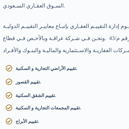
السـوق العقـاري السـعودي.
قـاري فـي شـركة عراقـة بالعمـل بالسـوق السـعودي فـي مطلـع عـام 2016م حيـث تقـوم إدارة التقييـم العقـاري بإتبـاع معاييـر التقييـم الدوليـة
حسـب نظـام الهيئـة السـعودية للمقيميـن المعتمديـن (تقييـم) الصادر بتاريخ 1433/7/9ه الموافق 2012/5/30 م رقم م/43 .ونحـن فـي شـركة عراقـة وبالأخـص فـي قطاع
تقييم الأراضي التجارية و السكنية.
تقييم القصور.
تقييم الشقق السكنية.
تقييم المجمعات التجارية و السكنية.
تقييم الأبراج.