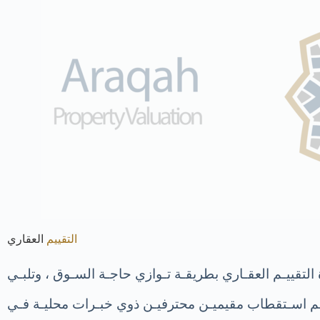
التقييم
العقاري
 التقييـم العقـاري بطريقـة تـوازي حاجـة السـوق ، وتلبـي
تـم اسـتقطاب مقيميـن محترفيـن ذوي خبـرات محليـة فـي