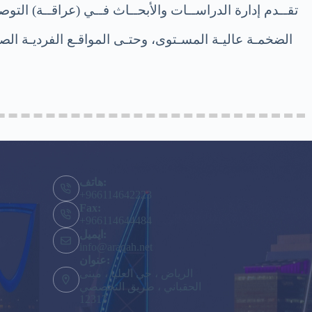
تقــدم إدارة الدراســات والأبحــاث فــي (عراقــة) التوص
الضخمـة عاليـة المسـتوى، وحتـى المواقـع الفرديـة الصغ
هاتف:
+966114642223
Fax:
+966114644484
ايميل:
info@araqah.net
عنوان:
الرياض ، حي العليا ، مبنى
الحقباني ، طريق التخصصي
12313