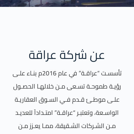
عن شركة عراقة
تأسسـت “عراقـة” في عام 2016م بنـاء علـى
رؤيـة طموحـة تسـعى مـن خلالهـا الحصـول
علـى موطـئ قـدم فـي السـوق العقاريـة
الواسـعة، وتعتبـر “عراقـة” امتـداداً للعديـد
مـن الشـركات الشـقيقة، ممـا يعـزز مـن