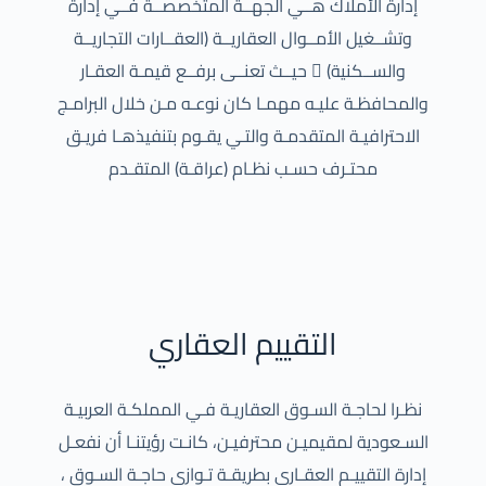
إدارة الأملاك هــي الجهــة المتخصصــة فــي إدارة
وتشــغيل الأمــوال العقاريــة (العقــارات التجاريــة
والســكنية) ُ حيــث تعنــى برفــع قيمـة العقـار
والمحافظـة عليـه مهمـا كان نوعـه مـن خلال البرامـج
الاحترافيـة المتقدمـة والتـي يقـوم بتنفيذهـا فريـق
محتـرف حسـب نظـام (عراقـة) المتقـدم
التقييم العقاري
نظـرا لحاجـة السـوق العقاريـة فـي المملكـة العربيـة
السـعودية لمقيميـن محترفيـن، كانـت رؤيتنـا أن نفعـل
إدارة التقييـم العقـاري بطريقـة تـوازي حاجـة السـوق ،