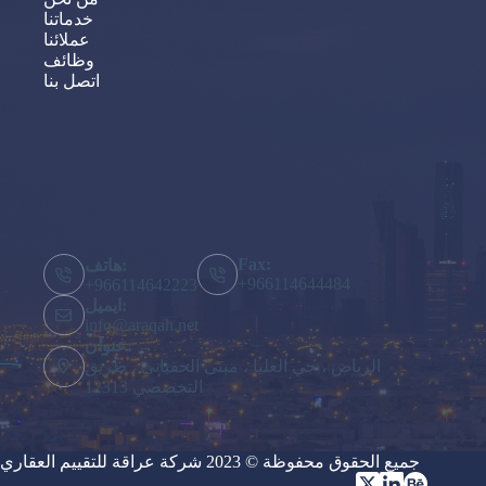
خدماتنا
عملائنا
وظائف
اتصل بنا
Fax:
هاتف:
+966114644484
+966114642223
ايميل:
info@araqah.net
عنوان:
الرياض ، حي العليا ، مبنى الحقباني ، طريق
التخصصي 12313
جميع الحقوق محفوظة © 2023 شركة عراقة للتقييم العقاري