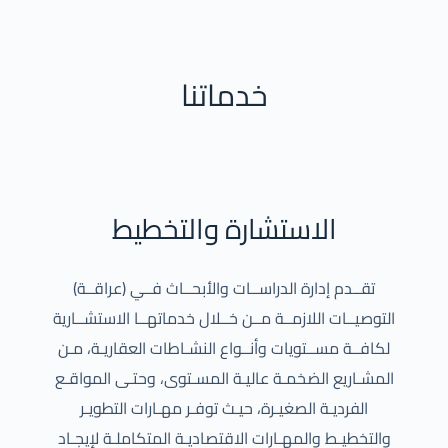
خدماتنا
الاستشارة والتخطيط
تقــدم إدارة الدراســات والأبحــاث فــي (عراقــة)
التوصيــات اللازمــة مــن خــلال خدماتهــا الاستشــارية
لكافــة مســتويات وأنــواع النشـاطات العقاريـة، مـن
المشـاريع الضخمـة عاليـة المسـتوى، وحتـى المواقـع
الفرديـة الصغيـرة، حيـث توفـر مهـارات التطويـر
والتخطيـط والمهـارات الاقتصاديـة المتكاملـة لإيجـاد