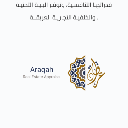
قدراتهـا التنافسـية، وتوفـر البنيـة التحتيـة
والخلفيـة التجاريـة العريقــة .