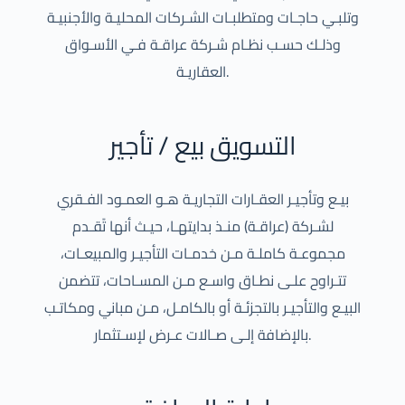
وتلبـي حاجـات ومتطلبـات الشـركات المحليـة والأجنبيـة
وذلـك حسـب نظـام شـركة عراقـة فـي الأسـواق
العقاريـة.
التسويق بيع / تأجير
بيـع وتأجيـر العقـارات التجاريـة هـو العمـود الفـقري
لشـركة (عراقـة) منـذ بدايتهـا، حيـث أنها تًقـدم
مجموعـة كاملـة مـن خدمـات التأجيـر والمبيعـات،
تتـراوح علـى نطـاق واسـع مـن المسـاحات، تتضمن
البيـع والتأجيـر بالتجزئـة أو بالكامـل، مـن مباني ومكاتـب
بالإضافة إلـى صـالات عـرض لإسـتثمار.