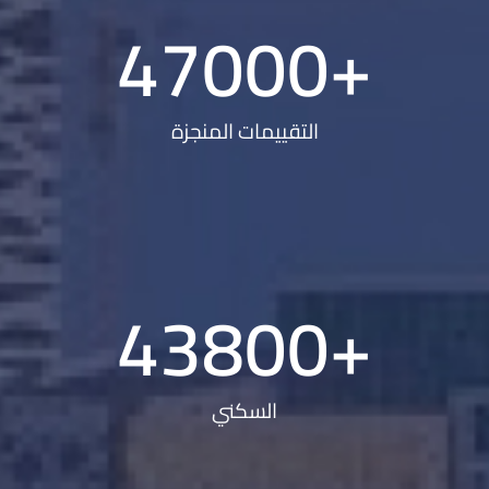
47000
+
التقييمات المنجزة
43800
+
السكني